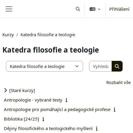
Přejít k hlavnímu obsahu
Přihlášení
Přepnout vyhledávání
Boční panel
Kurzy
Katedra filosofie a teologie
Katedra filosofie a teologie
Vyhledat 
Kategorie kurzů
Vyhleda
Rozbalit vše
[Staré kurzy]
Antropologie - vybrané testy
Antropologie pro pomáhající a pedagogické profese
Biblistika [24/25]
Dějiny filosofického a teologického myšlení